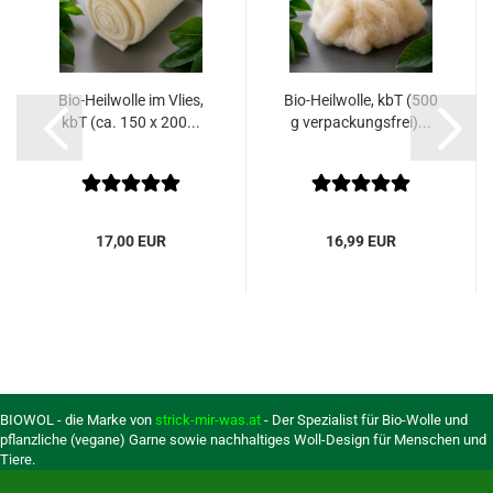
Bio-Heilwolle im Vlies,
Bio-Heilwolle, kbT (500
kbT (ca. 150 x 200...
g verpackungsfrei)...
17,00 EUR
16,99 EUR
BIOWOL - die Marke von
strick-mir-was.at
- Der Spezialist für Bio-Wolle und
pflanzliche (vegane) Garne sowie nachhaltiges Woll-Design für Menschen und
Tiere.